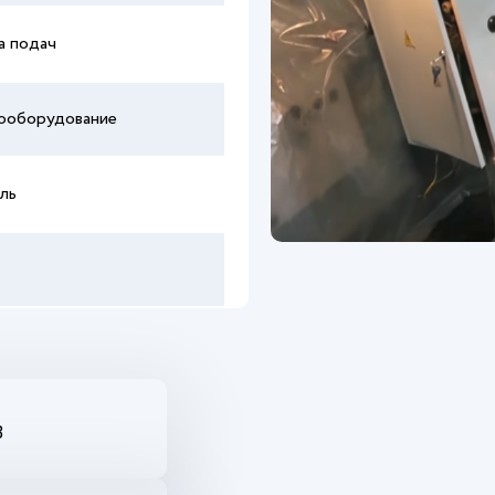
а подач
ооборудование
ль
3