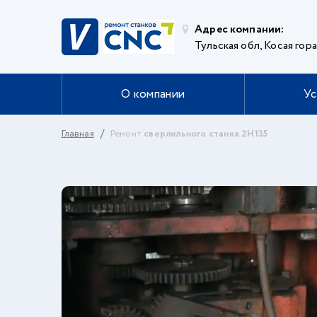
Адрес компании:
Тульская обл, Косая гора
О компании
Ус
Главная
Ремонт
сверлильного станка 2Н135