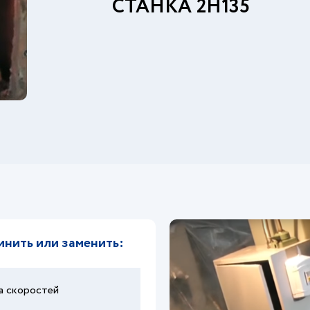
СТАНКА 2Н135
инить или заменить:
а скоростей